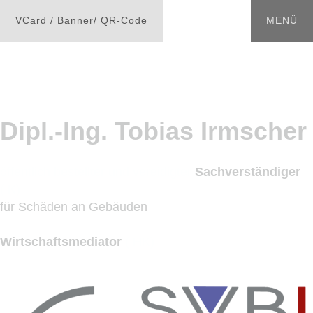
Dipl.-Ing. Tobias Irmscher
öffentlich bestellter und vereidigter
Sachverständiger
(IK)
für Schäden an Gebäuden
Wirtschaftsmediator
(IHK)