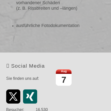
vorhandener Schäden
(z. B. Rissbreiten und –längen)
ausführliche Fotodokumentation
Social Media
Aug
7
Sie finden uns auf:
Link
Face
Twitter
Xing
edin
book
Besucher:
1
6
.
5
3
0