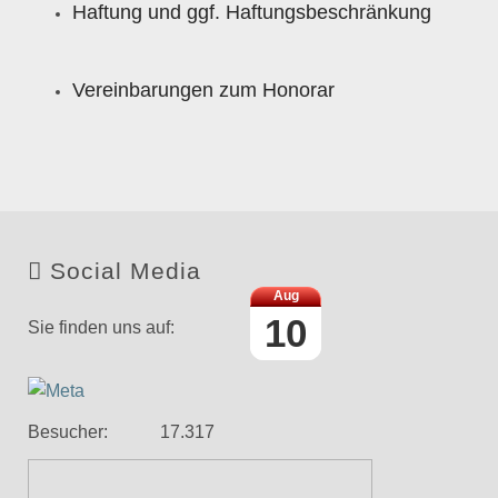
Haftung und ggf. Haftungsbeschränkung
Vereinbarungen zum Honorar
Social Media
Aug
10
Sie finden uns auf:
Link
Face
Twitter
Xing
edin
book
Besucher:
1
7
.
3
1
7