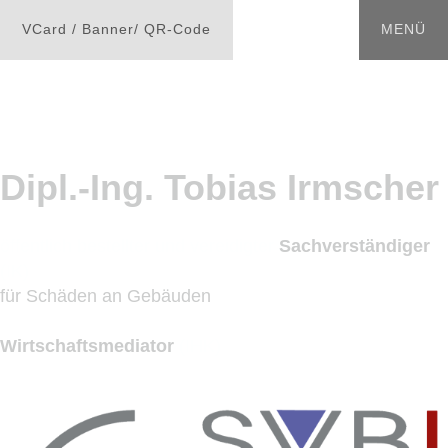
Dipl.-Ing. Tobias Irmscher
öffentlich bestellter und vereidigter
Sachverständiger
(IK)
für Schäden an Gebäuden
Wirtschaftsmediator
(IHK)