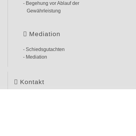
- Begehung vor Ablauf der
Gewährleistung
Mediation
- Schiedsgutachten
- Mediation
Kontakt
Dipl.-Ing. Tobias Irmscher
Sachverständigenbüro
Schnorrstraße 70
01069 Dresden