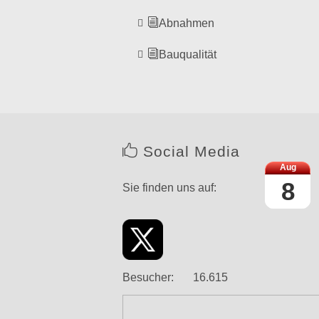
Abnahmen
Bauqualität
Social Media
Aug
8
Sie finden uns auf:
Link
Face
Twitter
Xing
edin
book
Besucher:
1
6
.
6
1
5