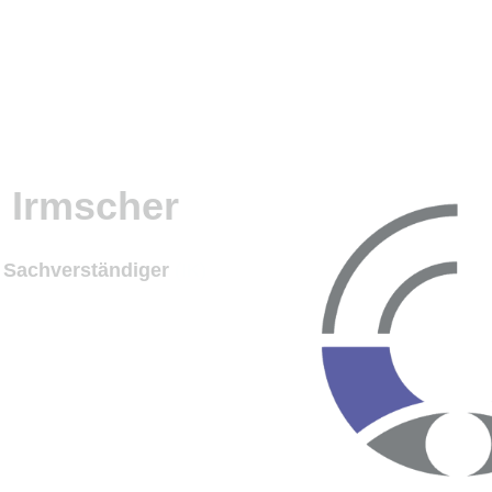
SVBIrmscher
Warum
Information
Leist
s Irmscher
r
Sachverständiger
(IK)