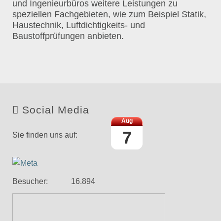
und Ingenieurbüros weitere Leistungen zu
speziellen Fachgebieten, wie zum Beispiel Statik,
Haustechnik, Luftdichtigkeits- und
Baustoffprüfungen anbieten.
Social Media
Aug
7
Sie finden uns auf:
Link
Face
Twitter
Xing
edin
book
Besucher:
1
6
.
8
9
4