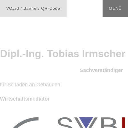
Dipl.-Ing. Tobias Irmscher
öffentlich bestellter und vereidigter
Sachverständiger
(IK)
für Schäden an Gebäuden
Wirtschaftsmediator
(IHK)